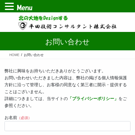
コ
ナ
ン
ビ
テ
ゲ
ン
ー
お問い合わせ
ツ
シ
へ
ョ
ス
ン
HOME
お問い合わせ
キ
に
ッ
移
弊社に興味をお持ちいただきありがとうございます。
プ
動
お問い合わせいただきました内容は、弊社の掲げる個人情報保護
方針に沿って管理し、お客様の同意なく第三者に開示・提供する
ことはございません。
詳細につきましては、当サイトの
「プライバシーポリシー」
をご
参照ください。
お名前
（必須）