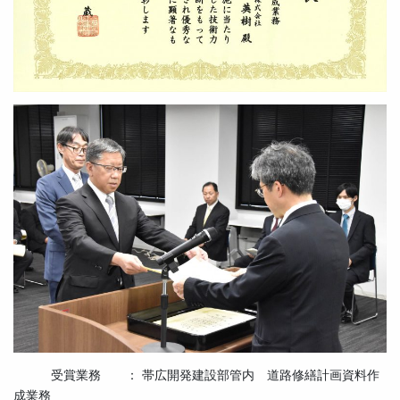
受賞業務 ： 帯広開発建設部管内 道路修繕計画資料作
成業務