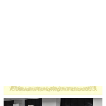
北海道開発局 優良工事等表彰
（部長表彰）を受けました