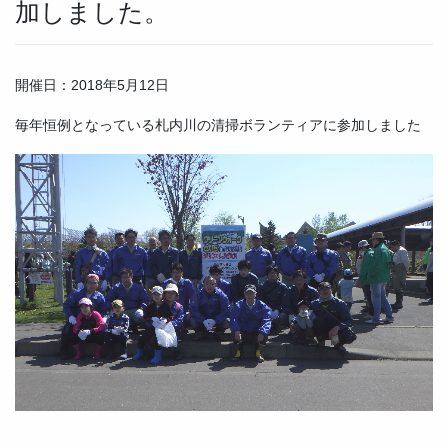
加しました。
開催日：2018年5月12日
毎年恒例となっている札内川の清掃ボランティアに参加しました