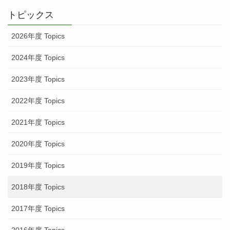
トピックス
2026年度 Topics
2024年度 Topics
2023年度 Topics
2022年度 Topics
2021年度 Topics
2020年度 Topics
2019年度 Topics
2018年度 Topics
2017年度 Topics